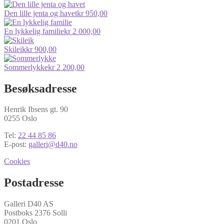
Den lille jenta og havet
kr
950,00
En lykkelig familie
kr
2 000,00
Skileik
kr
900,00
Sommerlykke
kr
2 200,00
Besøksadresse
Henrik Ibsens gt. 90
0255 Oslo
Tel:
22 44 85 86
E-post:
galleri@d40.no
Cookies
Postadresse
Galleri D40 AS
Postboks 2376 Solli
0201 Oslo