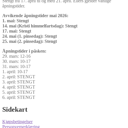
Stengt fra 17. april til og med 21. april. Ellers gjelder vanlige
åpningstider.
Avvikende åpningstider mai 2026:
1. mai: Stengt
14. mai (Kristi himmelfartsdag): Stengt
17. mai: Stengt
24. mai (1. pinsedag): Stengt
25. mai (2. pinsedag): Stengt
Åpningstider i påsken:
29. mars: 12-16
30. mars: 10-17
31. mars: 10-17
1. april: 10-17
2. april: STENGT
3. april: STENGT
4. april: STENGT
5. april: STENGT
6. april: STENGT
Sidekart
Kjøpsbetingelser
Personvernerklæring