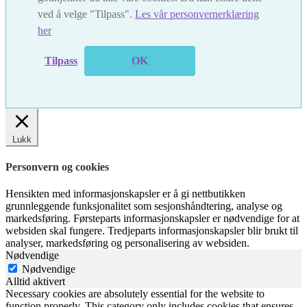
ved å velge "Tilpass".
Les vår personvernerklæring
her
Tilpass
OK
Lukk
Personvern og cookies
Hensikten med informasjonskapsler er å gi nettbutikken
grunnleggende funksjonalitet som sesjonshåndtering, analyse og
markedsføring. Førsteparts informasjonskapsler er nødvendige for at
websiden skal fungere. Tredjeparts informasjonskapsler blir brukt til
analyser, markedsføring og personalisering av websiden.
Nødvendige
Nødvendige
Alltid aktivert
Necessary cookies are absolutely essential for the website to
function properly. This category only includes cookies that ensures