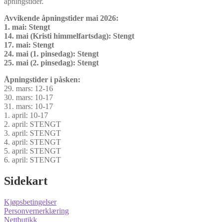
åpningstider.
Avvikende åpningstider mai 2026:
1. mai: Stengt
14. mai (Kristi himmelfartsdag): Stengt
17. mai: Stengt
24. mai (1. pinsedag): Stengt
25. mai (2. pinsedag): Stengt
Åpningstider i påsken:
29. mars: 12-16
30. mars: 10-17
31. mars: 10-17
1. april: 10-17
2. april: STENGT
3. april: STENGT
4. april: STENGT
5. april: STENGT
6. april: STENGT
Sidekart
Kjøpsbetingelser
Personvernerklæring
Nettbutikk