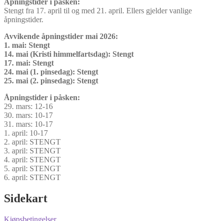
Åpningstider i påsken:
Stengt fra 17. april til og med 21. april. Ellers gjelder vanlige
åpningstider.
Avvikende åpningstider mai 2026:
1. mai: Stengt
14. mai (Kristi himmelfartsdag): Stengt
17. mai: Stengt
24. mai (1. pinsedag): Stengt
25. mai (2. pinsedag): Stengt
Åpningstider i påsken:
29. mars: 12-16
30. mars: 10-17
31. mars: 10-17
1. april: 10-17
2. april: STENGT
3. april: STENGT
4. april: STENGT
5. april: STENGT
6. april: STENGT
Sidekart
Kjøpsbetingelser