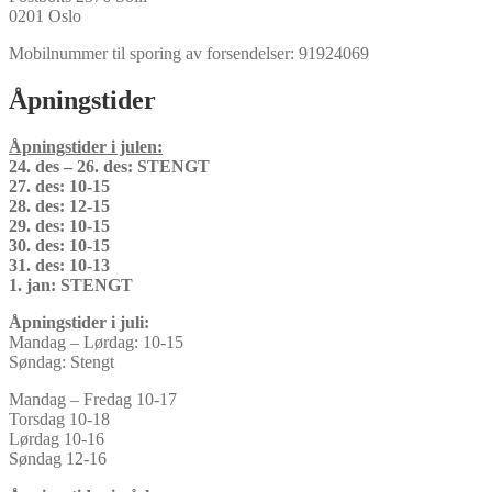
0201 Oslo
Mobilnummer til sporing av forsendelser: 91924069
Åpningstider
Åpningstider i julen:
24. des – 26. des: STENGT
27. des: 10-15
28. des: 12-15
29. des: 10-15
30. des: 10-15
31. des: 10-13
1. jan: STENGT
Åpningstider i juli:
Mandag – Lørdag: 10-15
Søndag: Stengt
Mandag – Fredag 10-17
Torsdag 10-18
Lørdag 10-16
Søndag 12-16