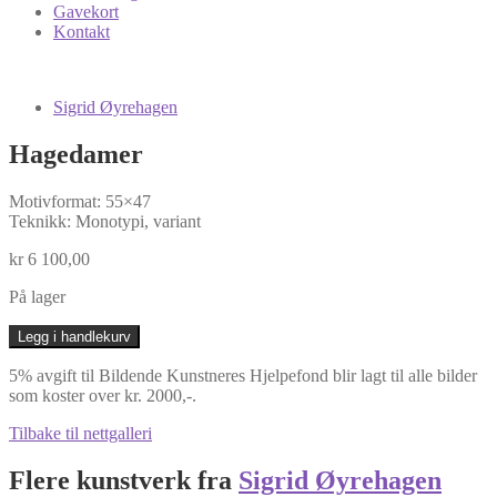
Gavekort
Kontakt
Sigrid Øyrehagen
Hagedamer
Motivformat: 55×47
Teknikk: Monotypi, variant
kr
6 100,00
På lager
Hagedamer
Legg i handlekurv
antall
5% avgift til Bildende Kunstneres Hjelpefond blir lagt til alle bilder
som koster over kr. 2000,-.
Tilbake til nettgalleri
Flere kunstverk fra
Sigrid Øyrehagen