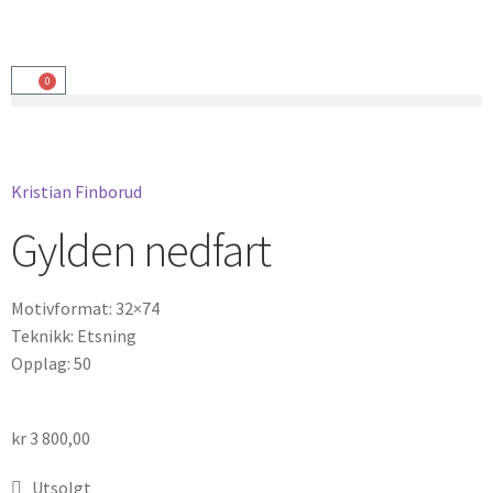
0
Kristian Finborud
Gylden nedfart
Motivformat: 32×74
Teknikk: Etsning
Opplag: 50
kr
3 800,00
Utsolgt