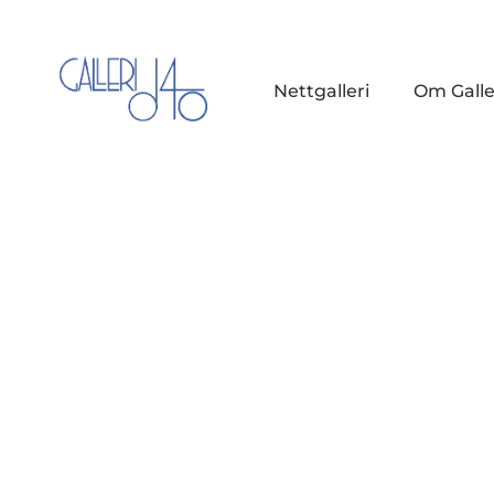
Nettgalleri
Om Galle