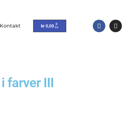
0
Kontakt
kr
0,00
farver III