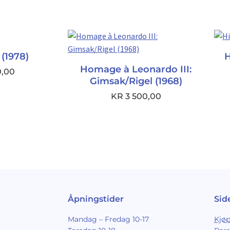
 (1978)
H
Homage à Leonardo III:
0,00
Gimsak/Rigel (1968)
KR
3 500,00
Åpningstider
Sid
Mandag – Fredag 10-17
Kjøp