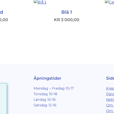
ld
Blå 1
0,00
KR
3 000,00
Åpningstider
Sid
Mandag – Fredag 10-17
Kjøp
Torsdag 10-18
Per
Lørdag 10-16
Nett
Søndag 12-16
Om 
Om 