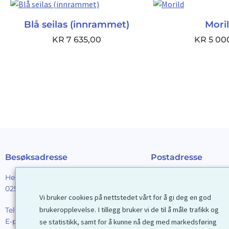
Blå seilas (innrammet)
Mori
KR
7 635,00
KR
5 00
Besøksadresse
Postadresse
Henrik Ibsens gt. 90
Galleri D40 AS
0255 Oslo
Postboks 2376 Solli
Vi bruker cookies på nettstedet vårt for å gi deg en god
0201 Oslo
brukeropplevelse. I tillegg bruker vi de til å måle trafikk og
Tel:
22 44 85 86
E-post:
galleri@d40.no
se statistikk, samt for å kunne nå deg med markedsføring