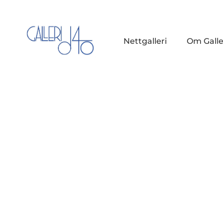
Nettgalleri
Om Galle