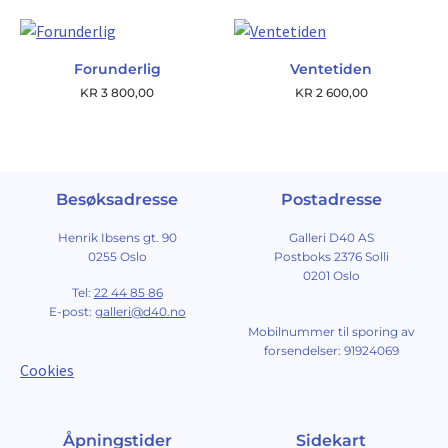
Forunderlig
Ventetiden
KR
3 800,00
KR
2 600,00
Besøksadresse
Postadresse
Henrik Ibsens gt. 90
Galleri D40 AS
0255 Oslo
Postboks 2376 Solli
0201 Oslo
Tel:
22 44 85 86
E-post:
galleri@d40.no
Mobilnummer til sporing av
forsendelser: 91924069
Cookies
Åpningstider
Sidekart