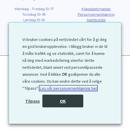
Mandag – Fredag 10-17
Kjøpsbetingelser
Torsdag 10-18
Personvernerklæring
Lørdag 10-16
Nettbutikk
Søndag 12-16
Om Galleri D40
Om grafikk
Innramming
Vi bruker cookies på nettstedet vårt for å gi deg
Kontakt
en god brukeropplevelse. I tillegg bruker vi de til
å måle trafikk og se statistikk, samt for å kunne
nå deg med markedsføring utenfor dette
nettstedet, blant annet ved persontilpassede
annonser. Ved å klikke
OK
godkjenner du alle
våre cookies. Du kan endre dette ved å velge
"Tilpass".
Les vår personvernerklæring her
1972 © Galleri D40 AS
Tilpass
OK
Utviklet av
Kjetil Moen Nettservice AS