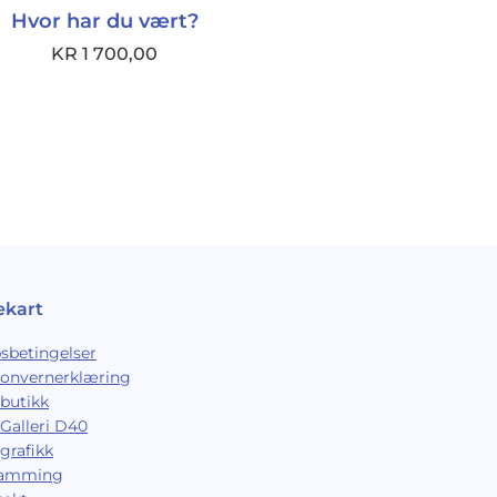
Hvor har du vært?
KR
1 700,00
ekart
sbetingelser
sonvernerklæring
butikk
Galleri D40
grafikk
ramming