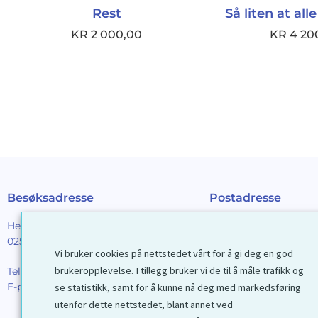
Rest
Så liten at all
KR
2 000,00
KR
4 20
Besøksadresse
Postadresse
Henrik Ibsens gt. 90
Galleri D40 AS
0255 Oslo
Postboks 2376 Solli
Vi bruker cookies på nettstedet vårt for å gi deg en god
0201 Oslo
brukeropplevelse. I tillegg bruker vi de til å måle trafikk og
Tel:
22 44 85 86
E-post:
galleri@d40.no
se statistikk, samt for å kunne nå deg med markedsføring
Mobilnummer til spor
utenfor dette nettstedet, blant annet ved
forsendelser: 9192406