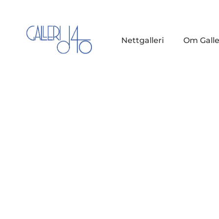
Nettgalleri
Om Galle