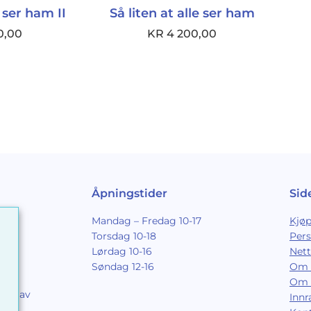
e ser ham II
Så liten at alle ser ham
0,00
KR
4 200,00
Åpningstider
Sid
Mandag – Fredag 10-17
Kjøp
Torsdag 10-18
Per
Lørdag 10-16
Nett
Søndag 12-16
Om 
Om 
ing av
Inn
9