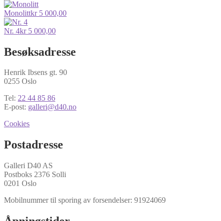
Monolitt
kr
5 000,00
Nr. 4
kr
5 000,00
Besøksadresse
Henrik Ibsens gt. 90
0255 Oslo
Tel:
22 44 85 86
E-post:
galleri@d40.no
Cookies
Postadresse
Galleri D40 AS
Postboks 2376 Solli
0201 Oslo
Mobilnummer til sporing av forsendelser: 91924069