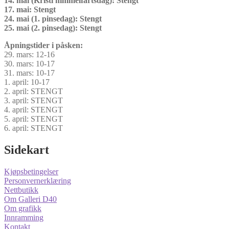
14. mai (Kristi himmelfartsdag): Stengt
17. mai: Stengt
24. mai (1. pinsedag): Stengt
25. mai (2. pinsedag): Stengt
Åpningstider i påsken:
29. mars: 12-16
30. mars: 10-17
31. mars: 10-17
1. april: 10-17
2. april: STENGT
3. april: STENGT
4. april: STENGT
5. april: STENGT
6. april: STENGT
Sidekart
Kjøpsbetingelser
Personvernerklæring
Nettbutikk
Om Galleri D40
Om grafikk
Innramming
Kontakt