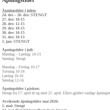
Åpningstider
Åpningstider i julen:
24. des – 26. des: STENGT
27. des: 10-15
28. des: 12-15
29. des: 10-15
30. des: 10-15
31. des: 10-13
1. jan: STENGT
Åpningstider i juli:
Mandag – Lørdag: 10-15
Søndag: Stengt
Mandag – Fredag 10-17
Torsdag 10-18
Lørdag 10-16
Søndag 12-16
Åpningstider i påsken:
Stengt fra 17. april til og med 21. april. Ellers gjelder vanlige åpningst
Avvikende åpningstider mai 2026:
1. mai: Stengt