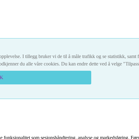
pplevelse. I tillegg bruker vi de til å måle trafikk og se statistikk, sam
dkjenner du alle våre cookies. Du kan endre dette ved å velge "Tilpas
K
 funksjonalitet som sesjonshåndtering, analyse og markedsføring. Førs