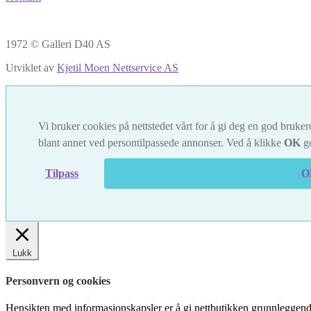
1972 © Galleri D40 AS
Utviklet av
Kjetil Moen Nettservice AS
Vi bruker cookies på nettstedet vårt for å gi deg en god brukero
blant annet ved persontilpassede annonser. Ved å klikke
OK
go
Tilpass
O
Lukk
Personvern og cookies
Hensikten med informasjonskapsler er å gi nettbutikken grunnleggende