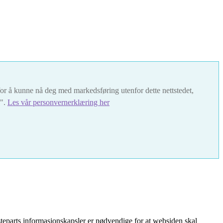
t for å kunne nå deg med markedsføring utenfor dette nettstedet,
s".
Les vår personvernerklæring her
teparts informasjonskapsler er nødvendige for at websiden skal