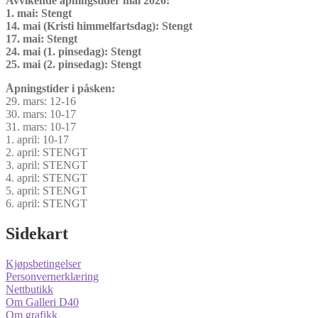
Avvikende åpningstider mai 2026:
1. mai: Stengt
14. mai (Kristi himmelfartsdag): Stengt
17. mai: Stengt
24. mai (1. pinsedag): Stengt
25. mai (2. pinsedag): Stengt
Åpningstider i påsken:
29. mars: 12-16
30. mars: 10-17
31. mars: 10-17
1. april: 10-17
2. april: STENGT
3. april: STENGT
4. april: STENGT
5. april: STENGT
6. april: STENGT
Sidekart
Kjøpsbetingelser
Personvernerklæring
Nettbutikk
Om Galleri D40
Om grafikk