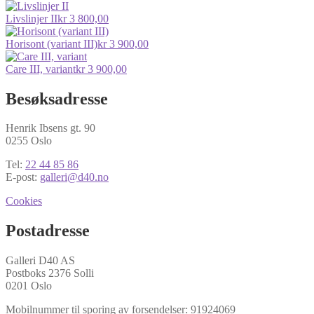
Livslinjer II
kr
3 800,00
Horisont (variant III)
kr
3 900,00
Care III, variant
kr
3 900,00
Besøksadresse
Henrik Ibsens gt. 90
0255 Oslo
Tel:
22 44 85 86
E-post:
galleri@d40.no
Cookies
Postadresse
Galleri D40 AS
Postboks 2376 Solli
0201 Oslo
Mobilnummer til sporing av forsendelser: 91924069