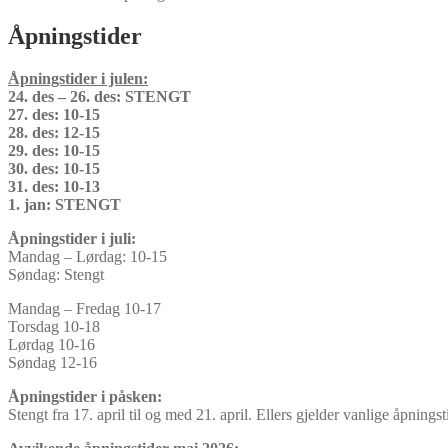
Åpningstider
Åpningstider i julen:
24. des – 26. des: STENGT
27. des: 10-15
28. des: 12-15
29. des: 10-15
30. des: 10-15
31. des: 10-13
1. jan: STENGT
Åpningstider i juli:
Mandag – Lørdag: 10-15
Søndag: Stengt
Mandag – Fredag 10-17
Torsdag 10-18
Lørdag 10-16
Søndag 12-16
Åpningstider i påsken:
Stengt fra 17. april til og med 21. april. Ellers gjelder vanlige åpningst