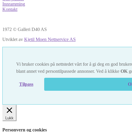
Innramming
Kontakt
1972 © Galleri D40 AS
Utviklet av
Kjetil Moen Nettservice AS
Vi bruker cookies på nettstedet vårt for å gi deg en god brukero
blant annet ved persontilpassede annonser. Ved å klikke
OK
go
Tilpass
O
Lukk
Personvern og cookies