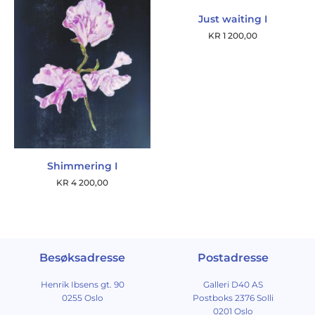
Just waiting I
KR
1 200,00
Shimmering I
KR
4 200,00
Besøksadresse
Postadresse
Henrik Ibsens gt. 90
Galleri D40 AS
0255 Oslo
Postboks 2376 Solli
0201 Oslo