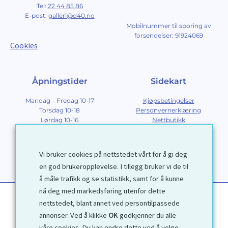
Tel:
22 44 85 86
E-post:
galleri@d40.no
Mobilnummer til sporing av
forsendelser: 91924069
Cookies
Åpningstider
Sidekart
Mandag – Fredag 10-17
Kjøpsbetingelser
Torsdag 10-18
Personvernerklæring
Lørdag 10-16
Nettbutikk
Søndag 12-16
Om Galleri D40
Om grafikk
Innramming
Vi bruker cookies på nettstedet vårt for å gi deg
Kontakt
en god brukeropplevelse. I tillegg bruker vi de til
å måle trafikk og se statistikk, samt for å kunne
nå deg med markedsføring utenfor dette
nettstedet, blant annet ved persontilpassede
annonser. Ved å klikke
OK
godkjenner du alle
våre cookies. Du kan endre dette ved å velge