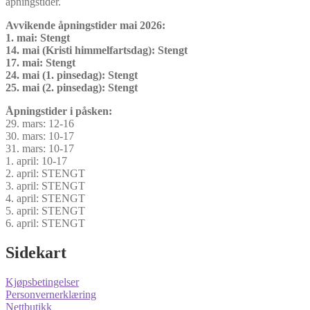
åpningstider.
Avvikende åpningstider mai 2026:
1. mai: Stengt
14. mai (Kristi himmelfartsdag): Stengt
17. mai: Stengt
24. mai (1. pinsedag): Stengt
25. mai (2. pinsedag): Stengt
Åpningstider i påsken:
29. mars: 12-16
30. mars: 10-17
31. mars: 10-17
1. april: 10-17
2. april: STENGT
3. april: STENGT
4. april: STENGT
5. april: STENGT
6. april: STENGT
Sidekart
Kjøpsbetingelser
Personvernerklæring
Nettbutikk