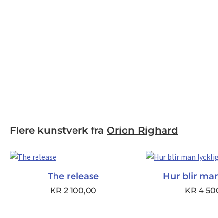
Flere kunstverk fra
Orion Righard
The release
Hur blir man
KR
2 100,00
KR
4 50