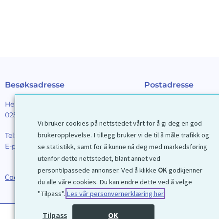
Besøksadresse
Postadresse
Henrik Ibsens gt. 90
Galleri D40 AS
0255 Oslo
Postboks 2376 Solli
Vi bruker cookies på nettstedet vårt for å gi deg en god
0201 Oslo
brukeropplevelse. I tillegg bruker vi de til å måle trafikk og
Tel:
22 44 85 86
E-post:
galleri@d40.no
se statistikk, samt for å kunne nå deg med markedsføring
Mobilnummer til spor
utenfor dette nettstedet, blant annet ved
forsendelser: 9192406
persontilpassede annonser. Ved å klikke
OK
godkjenner
Cookies
du alle våre cookies. Du kan endre dette ved å velge
"Tilpass".
Les vår personvernerklæring her
Tilpass
OK