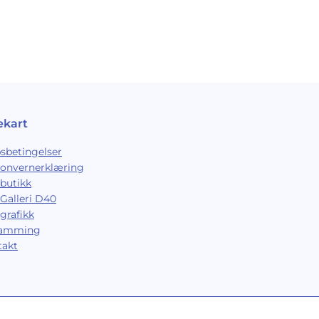
ekart
sbetingelser
sonvernerklæring
butikk
Galleri D40
grafikk
ramming
takt