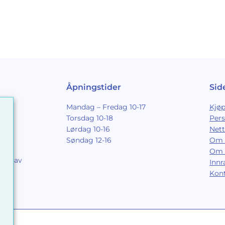
Åpningstider
Sid
Mandag – Fredag 10-17
Kjøp
Torsdag 10-18
Per
Lørdag 10-16
Nett
Søndag 12-16
Om 
Om 
ing av
Inn
9
Kon