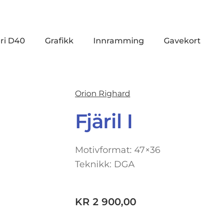
ri D40
Grafikk
Innramming
Gavekort
Orion Righard
Fjäril I
Motivformat: 47×36
Teknikk: DGA
KR
2 900,00