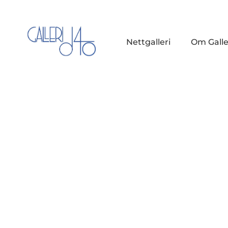
Nettgalleri
Om Galle