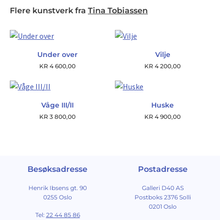
Flere kunstverk fra
Tina Tobiassen
Under over
Vilje
KR
4 600,00
KR
4 200,00
Våge III/II
Huske
KR
3 800,00
KR
4 900,00
Besøksadresse
Postadresse
Henrik Ibsens gt. 90
Galleri D40 AS
0255 Oslo
Postboks 2376 Solli
0201 Oslo
Tel:
22 44 85 86