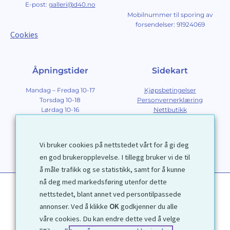
E-post:
galleri@d40.no
Mobilnummer til sporing av
forsendelser: 91924069
Cookies
Åpningstider
Sidekart
Mandag – Fredag 10-17
Kjøpsbetingelser
Torsdag 10-18
Personvernerklæring
Lørdag 10-16
Nettbutikk
Søndag 12-16
Om Galleri D40
Om grafikk
Innramming
Vi bruker cookies på nettstedet vårt for å gi deg
Kontakt
en god brukeropplevelse. I tillegg bruker vi de til
å måle trafikk og se statistikk, samt for å kunne
nå deg med markedsføring utenfor dette
nettstedet, blant annet ved persontilpassede
annonser. Ved å klikke
OK
godkjenner du alle
våre cookies. Du kan endre dette ved å velge