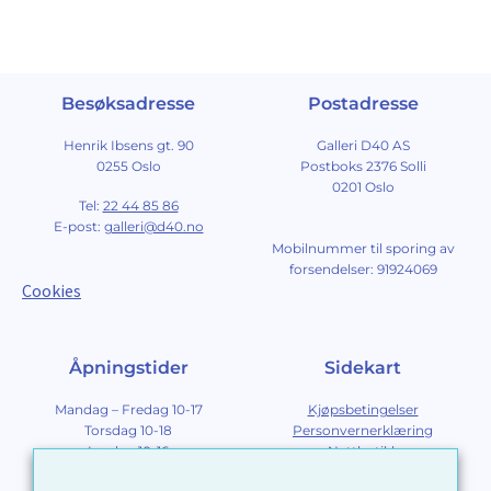
Besøksadresse
Postadresse
Henrik Ibsens gt. 90
Galleri D40 AS
0255 Oslo
Postboks 2376 Solli
0201 Oslo
Tel:
22 44 85 86
E-post:
galleri@d40.no
Mobilnummer til sporing av
forsendelser: 91924069
Cookies
Åpningstider
Sidekart
Mandag – Fredag 10-17
Kjøpsbetingelser
Torsdag 10-18
Personvernerklæring
Lørdag 10-16
Nettbutikk
Søndag 12-16
Om Galleri D40