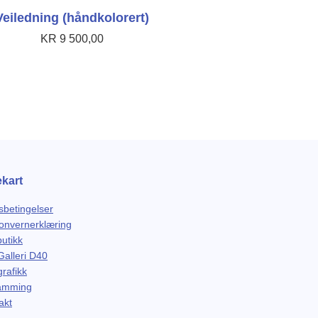
Veiledning (håndkolorert)
KR
9 500,00
ekart
sbetingelser
onvernerklæring
butikk
alleri D40
rafikk
amming
akt