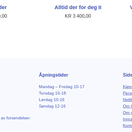
der
Alltid der for deg II
,00
KR
3 400,00
Åpningstider
Sid
Mandag – Fredag 10-17
Kjøp
Torsdag 10-18
Pers
Lørdag 10-16
Nett
Søndag 12-16
Om G
Om g
 av forsendelser:
Innr
Kont