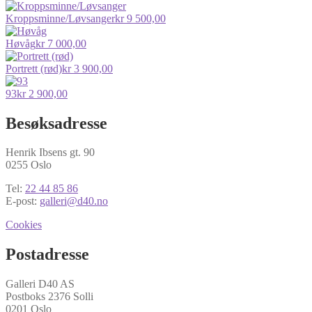
Kroppsminne/Løvsanger
kr
9 500,00
Høvåg
kr
7 000,00
Portrett (rød)
kr
3 900,00
93
kr
2 900,00
Besøksadresse
Henrik Ibsens gt. 90
0255 Oslo
Tel:
22 44 85 86
E-post:
galleri@d40.no
Cookies
Postadresse
Galleri D40 AS
Postboks 2376 Solli
0201 Oslo