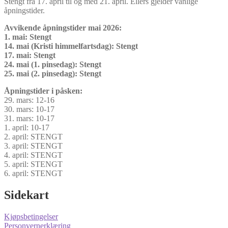
Stengt fra 17. april til og med 21. april. Ellers gjelder vanlige
åpningstider.
Avvikende åpningstider mai 2026:
1. mai: Stengt
14. mai (Kristi himmelfartsdag): Stengt
17. mai: Stengt
24. mai (1. pinsedag): Stengt
25. mai (2. pinsedag): Stengt
Åpningstider i påsken:
29. mars: 12-16
30. mars: 10-17
31. mars: 10-17
1. april: 10-17
2. april: STENGT
3. april: STENGT
4. april: STENGT
5. april: STENGT
6. april: STENGT
Sidekart
Kjøpsbetingelser
Personvernerklæring