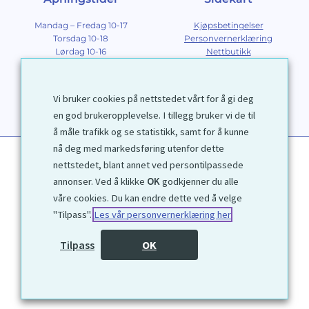
Mandag – Fredag 10-17
Kjøpsbetingelser
Torsdag 10-18
Personvernerklæring
Lørdag 10-16
Nettbutikk
Søndag 12-16
Om Galleri D40
Om grafikk
Innramming
Vi bruker cookies på nettstedet vårt for å gi deg
Kontakt
en god brukeropplevelse. I tillegg bruker vi de til
å måle trafikk og se statistikk, samt for å kunne
nå deg med markedsføring utenfor dette
nettstedet, blant annet ved persontilpassede
annonser. Ved å klikke
OK
godkjenner du alle
våre cookies. Du kan endre dette ved å velge
"Tilpass".
Les vår personvernerklæring her
1972 © Galleri D40 AS
Tilpass
OK
Utviklet av
Kjetil Moen Nettservice AS