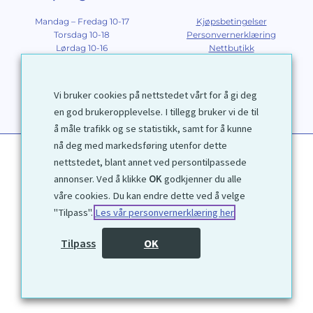
Mandag – Fredag 10-17
Kjøpsbetingelser
Torsdag 10-18
Personvernerklæring
Lørdag 10-16
Nettbutikk
Søndag 12-16
Om Galleri D40
Om grafikk
Innramming
Vi bruker cookies på nettstedet vårt for å gi deg
Kontakt
en god brukeropplevelse. I tillegg bruker vi de til
å måle trafikk og se statistikk, samt for å kunne
nå deg med markedsføring utenfor dette
nettstedet, blant annet ved persontilpassede
annonser. Ved å klikke
OK
godkjenner du alle
våre cookies. Du kan endre dette ved å velge
"Tilpass".
Les vår personvernerklæring her
1972 © Galleri D40 AS
Tilpass
OK
Utviklet av
Kjetil Moen Nettservice AS