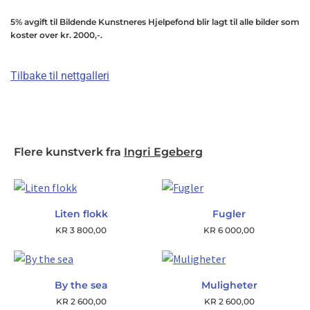
5% avgift til Bildende Kunstneres Hjelpefond blir lagt til alle bilder som
koster over kr. 2000,-.
Tilbake til nettgalleri
Flere kunstverk fra
Ingri Egeberg
Liten flokk
Fugler
KR
3 800,00
KR
6 000,00
By the sea
Muligheter
KR
2 600,00
KR
2 600,00