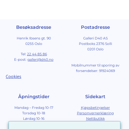
Besøksadresse
Postadresse
Henrik Ibsens gt. 90
Galleri D40 AS
0255 Oslo
Postboks 2376 Solli
0201 Oslo
Tel:
22 44 85 86
E-post:
galleri@d40.no
Mobilnummer til sporing av
forsendelser: 91924069
Cookies
Åpningstider
Sidekart
Mandag – Fredag 10-17
Kjøpsbetingelser
Torsdag 10-18
Personvernerklæring
Lørdag 10-16
Nettbutikk
Søndag 12-16
Om Galleri D40