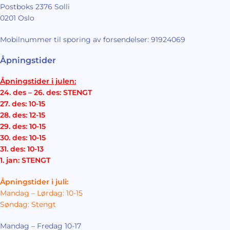
Postboks 2376 Solli
0201 Oslo
Mobilnummer til sporing av forsendelser: 91924069
Åpningstider
Åpningstider i julen:
24. des – 26. des: STENGT
27. des: 10-15
28. des: 12-15
29. des: 10-15
30. des: 10-15
31. des: 10-13
1. jan: STENGT
Åpningstider i juli:
Mandag – Lørdag: 10-15
Søndag: Stengt
Mandag – Fredag 10-17