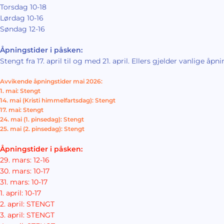
Torsdag 10-18
Lørdag 10-16
Søndag 12-16
Åpningstider i påsken:
Stengt fra 17. april til og med 21. april. Ellers gjelder vanlige åpni
Avvikende åpningstider mai 2026:
1. mai: Stengt
14. mai (Kristi himmelfartsdag): Stengt
17. mai: Stengt
24. mai (1. pinsedag): Stengt
25. mai (2. pinsedag): Stengt
Åpningstider i påsken:
29. mars: 12-16
30. mars: 10-17
31. mars: 10-17
1. april: 10-17
2. april: STENGT
3. april: STENGT