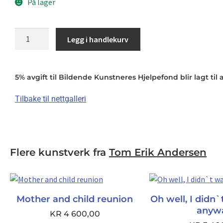
På lager
Breaking
Legg i handlekurv
the
laws
of
5% avgift til Bildende Kunstneres Hjelpefond blir lagt til a
nature
antall
Tilbake til nettgalleri
Flere kunstverk fra
Tom Erik Andersen
Mother and child reunion
Oh well, I didn
anyw
KR
4 600,00