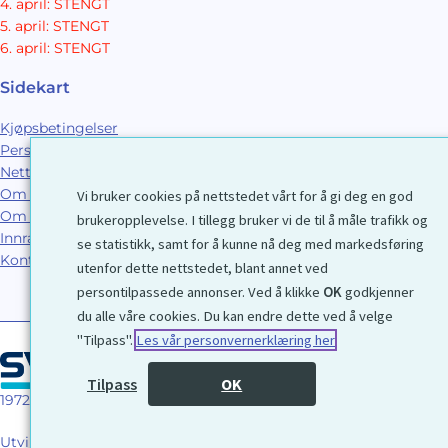
4. april: STENGT
5. april: STENGT
6. april: STENGT
Sidekart
Kjøpsbetingelser
Personvernerklæring
Nettbutikk
Om Galleri D40
Vi bruker cookies på nettstedet vårt for å gi deg en god
Om grafikk
brukeropplevelse. I tillegg bruker vi de til å måle trafikk og
Innramming
se statistikk, samt for å kunne nå deg med markedsføring
Kontakt
utenfor dette nettstedet, blant annet ved
persontilpassede annonser. Ved å klikke
OK
godkjenner
du alle våre cookies. Du kan endre dette ved å velge
"Tilpass".
Les vår personvernerklæring her
Tilpass
OK
1972 © Galleri D40 AS
Utviklet av
Kjetil Moen Nettservice AS