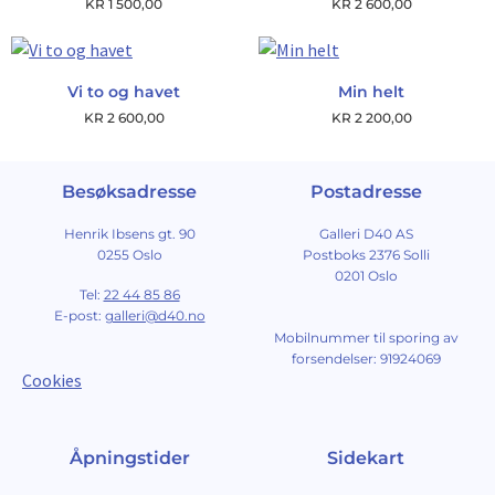
KR
1 500,00
KR
2 600,00
Vi to og havet
Min helt
KR
2 600,00
KR
2 200,00
Besøksadresse
Postadresse
Henrik Ibsens gt. 90
Galleri D40 AS
0255 Oslo
Postboks 2376 Solli
0201 Oslo
Tel:
22 44 85 86
E-post:
galleri@d40.no
Mobilnummer til sporing av
forsendelser: 91924069
Cookies
Åpningstider
Sidekart