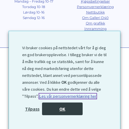
Mandag – Fredag 10-17
Kjøpsbetingelser
Torsdag 10-18
Personvernerklæring
Lørdag 10-16
Nettbutikk
Søndag 12-16
Om Galleri D40
Om grafikk
Innramming
Kontakt
Vi bruker cookies på nettstedet vårt for å gi deg
en god brukeropplevelse. I tillegg bruker vi de til
å måle trafikk og se statistikk, samt for å kunne
nå deg med markedsføring utenfor dette
nettstedet, blant annet ved persontilpassede
annonser. Ved å klikke
OK
godkjenner du alle
1972 © Galleri D40 AS
våre cookies. Du kan endre dette ved å velge
"Tilpass".
Les vår personvernerklæring her
Utviklet av
Kjetil Moen Nettservice AS
Tilpass
OK