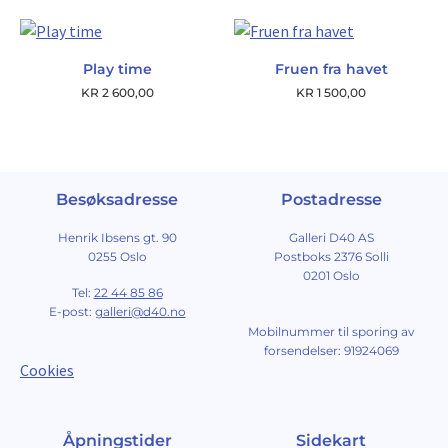
Play time
Fruen fra havet
KR
2 600,00
KR
1 500,00
Besøksadresse
Postadresse
Henrik Ibsens gt. 90
Galleri D40 AS
0255 Oslo
Postboks 2376 Solli
0201 Oslo
Tel:
22 44 85 86
E-post:
galleri@d40.no
Mobilnummer til sporing av
forsendelser: 91924069
Cookies
Åpningstider
Sidekart