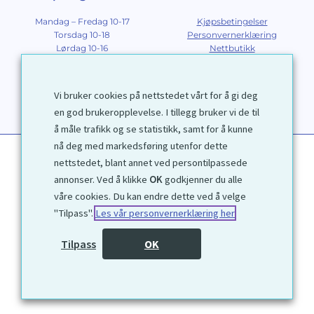
Mandag – Fredag 10-17
Kjøpsbetingelser
Torsdag 10-18
Personvernerklæring
Lørdag 10-16
Nettbutikk
Søndag 12-16
Om Galleri D40
Om grafikk
Innramming
Vi bruker cookies på nettstedet vårt for å gi deg
Kontakt
en god brukeropplevelse. I tillegg bruker vi de til
å måle trafikk og se statistikk, samt for å kunne
nå deg med markedsføring utenfor dette
nettstedet, blant annet ved persontilpassede
annonser. Ved å klikke
OK
godkjenner du alle
våre cookies. Du kan endre dette ved å velge
"Tilpass".
Les vår personvernerklæring her
1972 © Galleri D40 AS
Tilpass
OK
Utviklet av
Kjetil Moen Nettservice AS