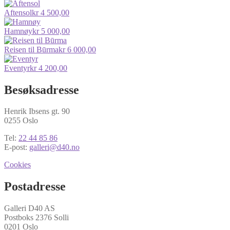
Aftensol
kr
4 500,00
Hamnøy
kr
5 000,00
Reisen til Būrma
kr
6 000,00
Eventyr
kr
4 200,00
Besøksadresse
Henrik Ibsens gt. 90
0255 Oslo
Tel:
22 44 85 86
E-post:
galleri@d40.no
Cookies
Postadresse
Galleri D40 AS
Postboks 2376 Solli
0201 Oslo