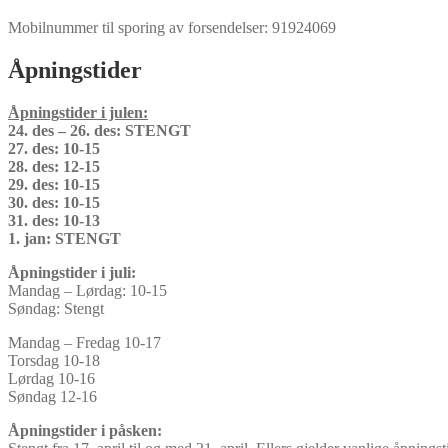
Mobilnummer til sporing av forsendelser: 91924069
Åpningstider
Åpningstider i julen:
24. des – 26. des: STENGT
27. des: 10-15
28. des: 12-15
29. des: 10-15
30. des: 10-15
31. des: 10-13
1. jan: STENGT
Åpningstider i juli:
Mandag – Lørdag: 10-15
Søndag: Stengt
Mandag – Fredag 10-17
Torsdag 10-18
Lørdag 10-16
Søndag 12-16
Åpningstider i påsken: