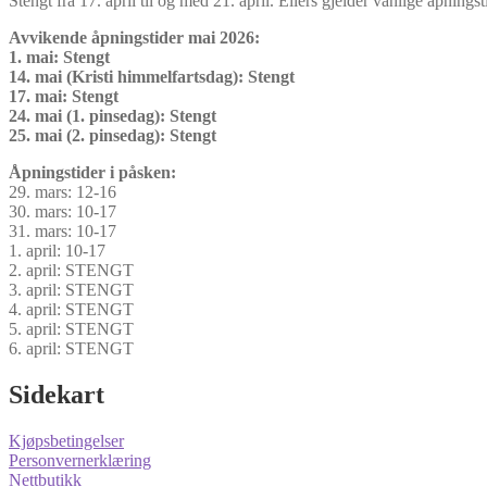
Stengt fra 17. april til og med 21. april. Ellers gjelder vanlige åpningst
Avvikende åpningstider mai 2026:
1. mai: Stengt
14. mai (Kristi himmelfartsdag): Stengt
17. mai: Stengt
24. mai (1. pinsedag): Stengt
25. mai (2. pinsedag): Stengt
Åpningstider i påsken:
29. mars: 12-16
30. mars: 10-17
31. mars: 10-17
1. april: 10-17
2. april: STENGT
3. april: STENGT
4. april: STENGT
5. april: STENGT
6. april: STENGT
Sidekart
Kjøpsbetingelser
Personvernerklæring
Nettbutikk