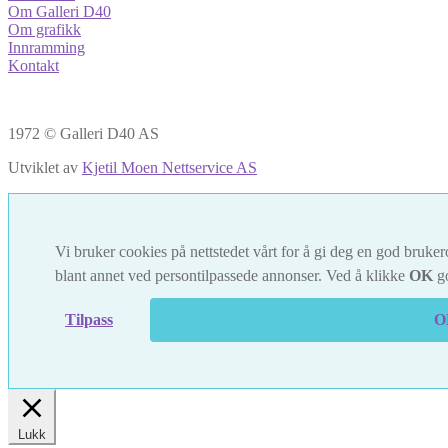
Om Galleri D40
Om grafikk
Innramming
Kontakt
1972 © Galleri D40 AS
Utviklet av
Kjetil Moen Nettservice AS
Vi bruker cookies på nettstedet vårt for å gi deg en god brukero
blant annet ved persontilpassede annonser. Ved å klikke
OK
go
Tilpass
O
Lukk