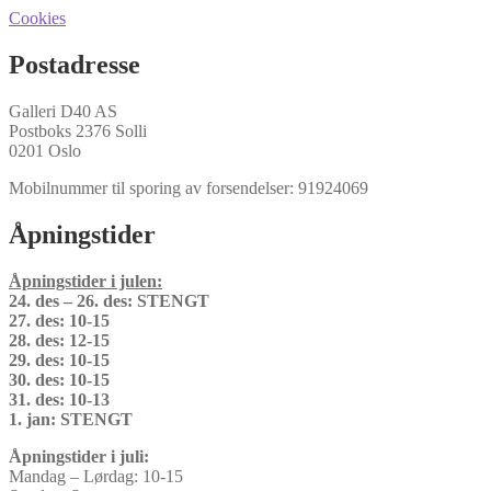
Cookies
Postadresse
Galleri D40 AS
Postboks 2376 Solli
0201 Oslo
Mobilnummer til sporing av forsendelser: 91924069
Åpningstider
Åpningstider i julen:
24. des – 26. des: STENGT
27. des: 10-15
28. des: 12-15
29. des: 10-15
30. des: 10-15
31. des: 10-13
1. jan: STENGT
Åpningstider i juli:
Mandag – Lørdag: 10-15