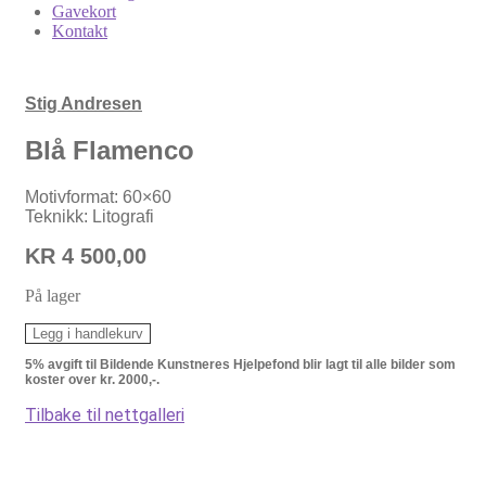
Gavekort
Kontakt
Stig Andresen
Blå Flamenco
Motivformat: 60×60
Teknikk: Litografi
KR
4 500,00
På lager
Blå
Legg i handlekurv
Flamenco
5% avgift til Bildende Kunstneres Hjelpefond blir lagt til alle bilder som
antall
koster over kr. 2000,-.
Tilbake til nettgalleri