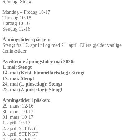
Søndag: Stengt
Mandag – Fredag 10-17
Torsdag 10-18
Lørdag 10-16
Søndag 12-16
Åpningstider i påsken:
Stengt fra 17. april til og med 21. april. Ellers gjelder vanlige
åpningstider.
Avvikende åpningstider mai 2026:
1. mai: Stengt
14. mai (Kristi himmelfartsdag): Stengt
17. mai: Stengt
24. mai (1. pinsedag): Stengt
25. mai (2. pinsedag): Stengt
Åpningstider i påsken:
29. mars: 12-16
30. mars: 10-17
31. mars: 10-17
1. april: 10-17
2. april: STENGT
3. april: STENGT
4. april: STENGT