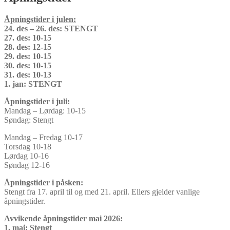
Åpningstider i julen:
24. des – 26. des: STENGT
27. des: 10-15
28. des: 12-15
29. des: 10-15
30. des: 10-15
31. des: 10-13
1. jan: STENGT
Åpningstider i juli:
Mandag – Lørdag: 10-15
Søndag: Stengt
Mandag – Fredag 10-17
Torsdag 10-18
Lørdag 10-16
Søndag 12-16
Åpningstider i påsken:
Stengt fra 17. april til og med 21. april. Ellers gjelder vanlige
åpningstider.
Avvikende åpningstider mai 2026:
1. mai: Stengt