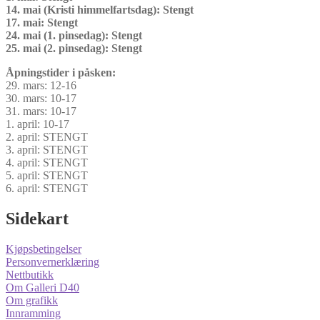
14. mai (Kristi himmelfartsdag): Stengt
17. mai: Stengt
24. mai (1. pinsedag): Stengt
25. mai (2. pinsedag): Stengt
Åpningstider i påsken:
29. mars: 12-16
30. mars: 10-17
31. mars: 10-17
1. april: 10-17
2. april: STENGT
3. april: STENGT
4. april: STENGT
5. april: STENGT
6. april: STENGT
Sidekart
Kjøpsbetingelser
Personvernerklæring
Nettbutikk
Om Galleri D40
Om grafikk
Innramming