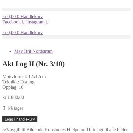
kr
0,00
0
Handlekurv
Facebook
Instagram
kr
0,00
0
Handlekurv
May Brit Nordstrøm
Akt I og II (Nr. 3/10)
Motivformat: 12x17cm
Teknikk: Etsning
Opplag: 10
kr
1 800,00
På lager
Akt
Legg i handlekurv
I
og
5% avgift til Bildende Kunstneres Hjelpefond blir lagt til alle bilder