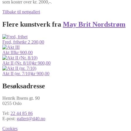
II
som koster over kr. 2000,-.
(Nr.
3/10)
Tilbake til nettgalleri
antall
Flere kunstverk fra
May Brit Nordstrøm
Fred, frihet
kr
2 200,00
Akt III
kr
900,00
Akt II (Nr. 8/10)
kr
900,00
Akt II (nr. 7/10)
kr
900,00
Besøksadresse
Henrik Ibsens gt. 90
0255 Oslo
Tel:
22 44 85 86
E-post:
galleri@d40.no
Cookies