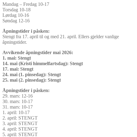
Mandag – Fredag 10-17
Torsdag 10-18
Lørdag 10-16
Søndag 12-16
Åpningstider i påsken:
Stengt fra 17. april til og med 21. april. Ellers gjelder vanlige
åpningstider.
Avvikende åpningstider mai 2026:
1. mai: Stengt
14. mai (Kristi himmelfartsdag): Stengt
17. mai: Stengt
24. mai (1. pinsedag): Stengt
25. mai (2. pinsedag): Stengt
Åpningstider i påsken:
29. mars: 12-16
30. mars: 10-17
31. mars: 10-17
1. april: 10-17
2. april: STENGT
3. april: STENGT
4. april: STENGT
5. april: STENGT