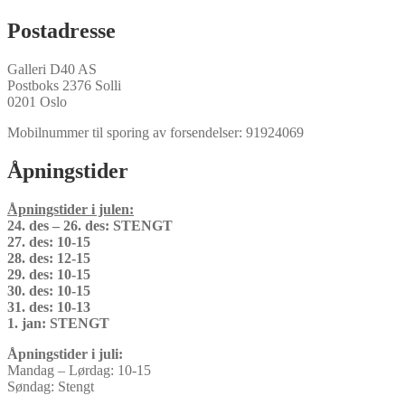
Postadresse
Galleri D40 AS
Postboks 2376 Solli
0201 Oslo
Mobilnummer til sporing av forsendelser: 91924069
Åpningstider
Åpningstider i julen:
24. des – 26. des: STENGT
27. des: 10-15
28. des: 12-15
29. des: 10-15
30. des: 10-15
31. des: 10-13
1. jan: STENGT
Åpningstider i juli:
Mandag – Lørdag: 10-15
Søndag: Stengt