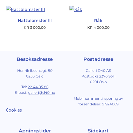
Nattblomster III
Råk
KR
3 000,00
KR
4 000,00
Besøksadresse
Postadresse
Henrik Ibsens gt. 90
Galleri D40 AS
0255 Oslo
Postboks 2376 Solli
0201 Oslo
Tel:
22 44 85 86
E-post:
galleri@d40.no
Mobilnummer til sporing av
forsendelser: 91924069
Cookies
Åpningstider
Sidekart