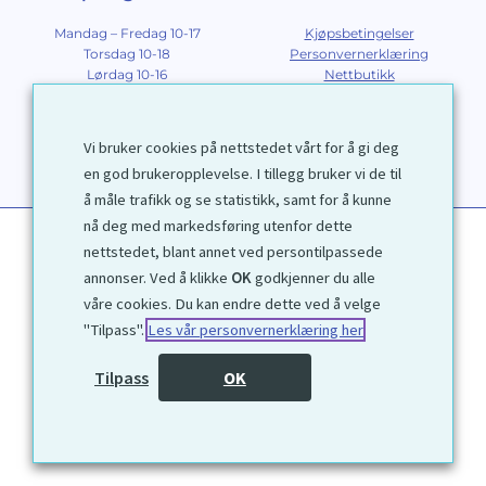
Mandag – Fredag 10-17
Kjøpsbetingelser
Torsdag 10-18
Personvernerklæring
Lørdag 10-16
Nettbutikk
Søndag 12-16
Om Galleri D40
Om grafikk
Innramming
Vi bruker cookies på nettstedet vårt for å gi deg
Kontakt
en god brukeropplevelse. I tillegg bruker vi de til
å måle trafikk og se statistikk, samt for å kunne
nå deg med markedsføring utenfor dette
nettstedet, blant annet ved persontilpassede
annonser. Ved å klikke
OK
godkjenner du alle
våre cookies. Du kan endre dette ved å velge
"Tilpass".
Les vår personvernerklæring her
1972 © Galleri D40 AS
Tilpass
OK
Utviklet av
Kjetil Moen Nettservice AS