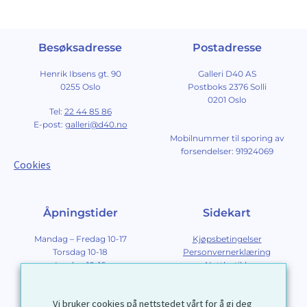
Besøksadresse
Postadresse
Henrik Ibsens gt. 90
Galleri D40 AS
0255 Oslo
Postboks 2376 Solli
0201 Oslo
Tel:
22 44 85 86
E-post:
galleri@d40.no
Mobilnummer til sporing av
forsendelser: 91924069
Cookies
Åpningstider
Sidekart
Mandag – Fredag 10-17
Kjøpsbetingelser
Torsdag 10-18
Personvernerklæring
Lørdag 10-16
Nettbutikk
Søndag 12-16
Om Galleri D40
Om grafikk
Vi bruker cookies på nettstedet vårt for å gi deg
Innramming