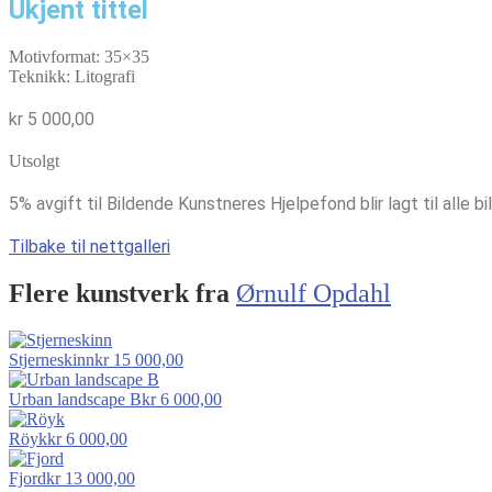
Ukjent tittel
Motivformat: 35×35
Teknikk: Litografi
kr
5 000,00
Utsolgt
5% avgift til Bildende Kunstneres Hjelpefond blir lagt til alle bi
Tilbake til nettgalleri
Flere kunstverk fra
Ørnulf Opdahl
Stjerneskinn
kr
15 000,00
Urban landscape B
kr
6 000,00
Röyk
kr
6 000,00
Fjord
kr
13 000,00