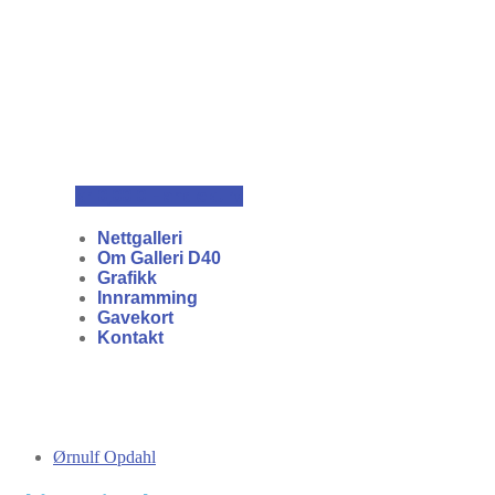
kr
0,00
0
Handlekurv
Nettgalleri
Om Galleri D40
Grafikk
Innramming
Gavekort
Kontakt
Ørnulf Opdahl