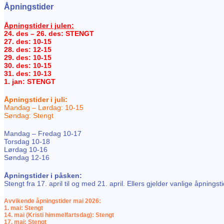
Åpningstider
Åpningstider i julen:
24. des – 26. des: STENGT
27. des: 10-15
28. des: 12-15
29. des: 10-15
30. des: 10-15
31. des: 10-13
1. jan: STENGT
Åpningstider i juli:
Mandag – Lørdag: 10-15
Søndag: Stengt
Mandag – Fredag 10-17
Torsdag 10-18
Lørdag 10-16
Søndag 12-16
Åpningstider i påsken:
Stengt fra 17. april til og med 21. april. Ellers gjelder vanlige åpningsti
Avvikende åpningstider mai 2026:
1. mai: Stengt
14. mai (Kristi himmelfartsdag): Stengt
17. mai: Stengt