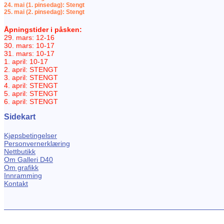
24. mai (1. pinsedag): Stengt
25. mai (2. pinsedag): Stengt
Åpningstider i påsken:
29. mars: 12-16
30. mars: 10-17
31. mars: 10-17
1. april: 10-17
2. april: STENGT
3. april: STENGT
4. april: STENGT
5. april: STENGT
6. april: STENGT
Sidekart
Kjøpsbetingelser
Personvernerklæring
Nettbutikk
Om Galleri D40
Om grafikk
Innramming
Kontakt