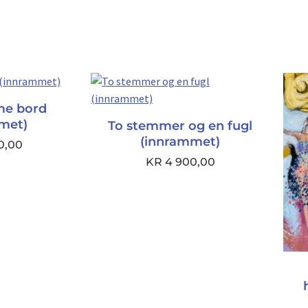
me bord
met)
To stemmer og en fugl
(innrammet)
0,00
KR
4 900,00