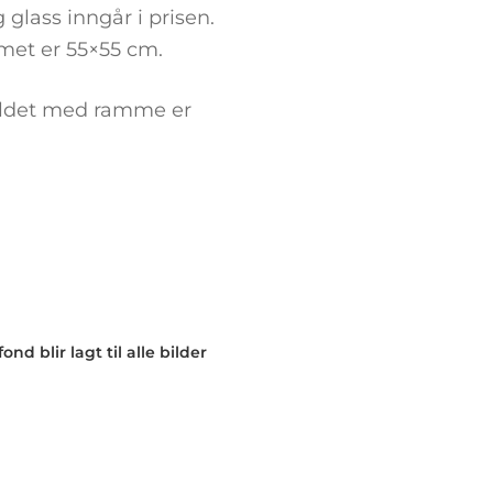
glass inngår i prisen.
met er 55×55 cm.
bildet med ramme er
nd blir lagt til alle bilder