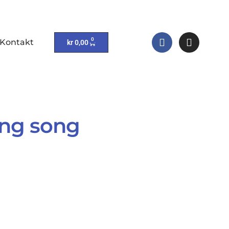
0
Kontakt
kr
0,00
ing song