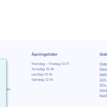
Åpningstider
Sid
Mandag – Fredag 10-17
Kjøp
Torsdag 10-18
Per
Lørdag 10-16
Nett
Søndag 12-16
Om 
Om 
ing av
Inn
9
Kon