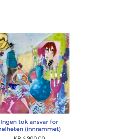
Ingen tok ansvar for
helheten (innrammet)
KR
4 900,00