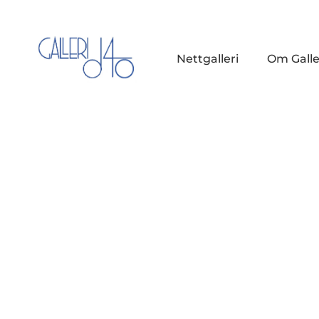
Nettgalleri
Om Galle