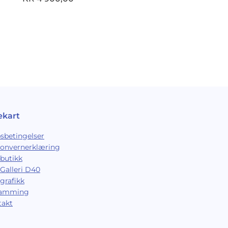
ekart
sbetingelser
sonvernerklæring
butikk
Galleri D40
grafikk
ramming
takt