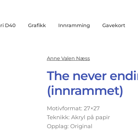
ri D40
Grafikk
Innramming
Gavekort
Anne Valen Næss
The never end
(innrammet)
Motivformat: 27×27
Teknikk: Akryl på papir
Opplag: Original