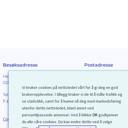
Besøksadresse
Postadresse
Henrik Ibsens gt. 90
Galleri D40 AS
0255 Oslo
Postboks 2376 Solli
Vi bruker cookies på nettstedet vårt for å gi deg en god
0201 Oslo
brukeropplevelse. I tillegg bruker vi de til å måle trafikk og
Tel:
22 44 85 86
E-post:
galleri@d40.no
se statistikk, samt for å kunne nå deg med markedsføring
Mobilnummer til spor
utenfor dette nettstedet, blant annet ved
forsendelser: 9192406
persontilpassede annonser. Ved å klikke
OK
godkjenner
Cookies
du alle våre cookies. Du kan endre dette ved å velge