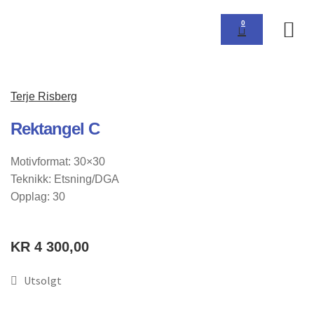
0
Om 
Terje Risberg
Rektangel C
Motivformat: 30×30
Teknikk: Etsning/DGA
Opplag: 30
KR
4 300,00
Utsolgt