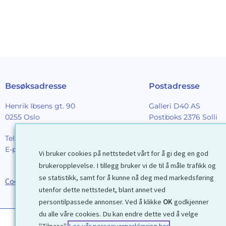
Besøksadresse
Postadresse
Henrik Ibsens gt. 90
Galleri D40 AS
0255 Oslo
Postboks 2376 Solli
0201 Oslo
Tel:
22 44 85 86
E-post:
galleri@d40.no
Vi bruker cookies på nettstedet vårt for å gi deg en god
Mobilnummer til spor
brukeropplevelse. I tillegg bruker vi de til å måle trafikk og
forsendelser: 9192406
se statistikk, samt for å kunne nå deg med markedsføring
Cookies
utenfor dette nettstedet, blant annet ved
persontilpassede annonser. Ved å klikke
OK
godkjenner
du alle våre cookies. Du kan endre dette ved å velge