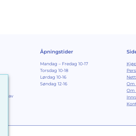
Åpningstider
Sid
Mandag – Fredag 10-17
Kjøp
Torsdag 10-18
Per
Lørdag 10-16
Nett
Søndag 12-16
Om 
Om 
ing av
Inn
9
Kon