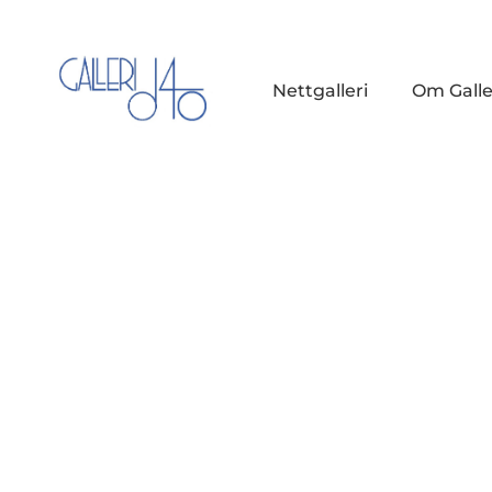
Nettgalleri
Om Galle