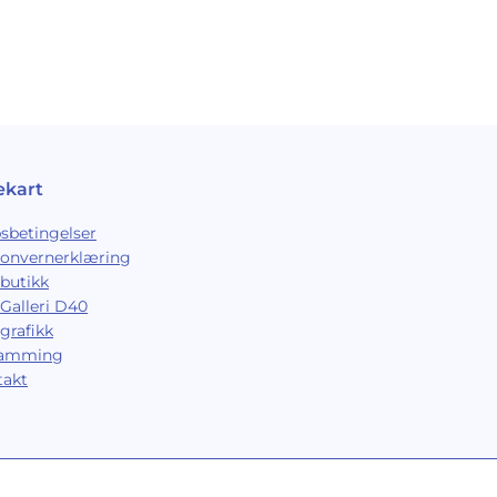
ekart
sbetingelser
sonvernerklæring
butikk
Galleri D40
grafikk
ramming
takt