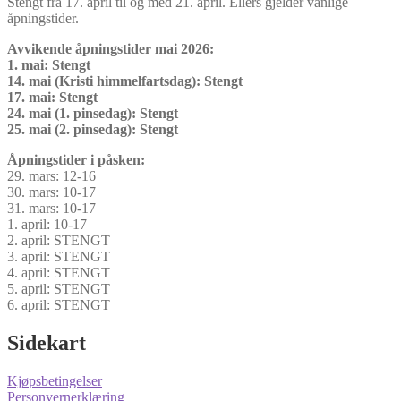
Stengt fra 17. april til og med 21. april. Ellers gjelder vanlige
åpningstider.
Avvikende åpningstider mai 2026:
1. mai: Stengt
14. mai (Kristi himmelfartsdag): Stengt
17. mai: Stengt
24. mai (1. pinsedag): Stengt
25. mai (2. pinsedag): Stengt
Åpningstider i påsken:
29. mars: 12-16
30. mars: 10-17
31. mars: 10-17
1. april: 10-17
2. april: STENGT
3. april: STENGT
4. april: STENGT
5. april: STENGT
6. april: STENGT
Sidekart
Kjøpsbetingelser
Personvernerklæring