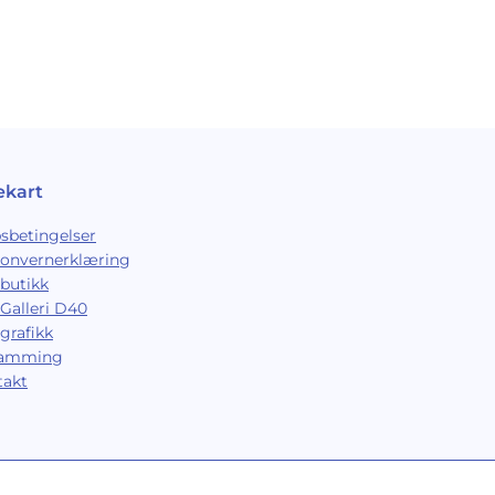
ekart
sbetingelser
sonvernerklæring
butikk
Galleri D40
grafikk
ramming
takt