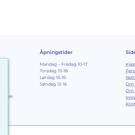
Åpningstider
Sid
Mandag – Fredag 10-17
Kjøp
Torsdag 10-18
Per
Lørdag 10-16
Nett
Søndag 12-16
Om 
Om 
ing av
Inn
9
Kon