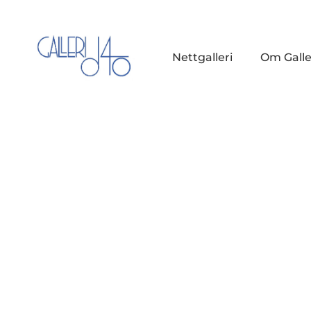
Nettgalleri
Om Galle