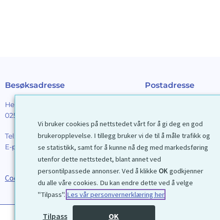
Besøksadresse
Postadresse
Henrik Ibsens gt. 90
Galleri D40 AS
0255 Oslo
Postboks 2376 Solli
Vi bruker cookies på nettstedet vårt for å gi deg en god
0201 Oslo
brukeropplevelse. I tillegg bruker vi de til å måle trafikk og
Tel:
22 44 85 86
E-post:
galleri@d40.no
se statistikk, samt for å kunne nå deg med markedsføring
Mobilnummer til spor
utenfor dette nettstedet, blant annet ved
forsendelser: 9192406
persontilpassede annonser. Ved å klikke
OK
godkjenner
Cookies
du alle våre cookies. Du kan endre dette ved å velge
"Tilpass".
Les vår personvernerklæring her
Tilpass
OK