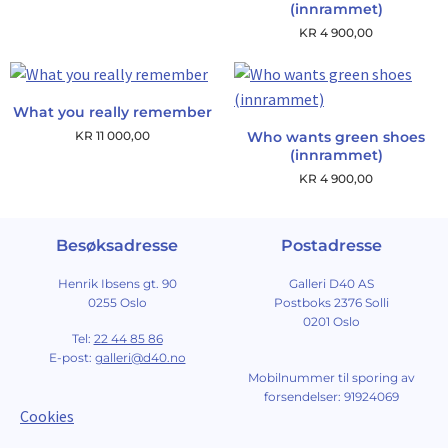
(innrammet)
KR
4 900,00
What you really remember
KR
11 000,00
Who wants green shoes
(innrammet)
KR
4 900,00
Besøksadresse
Postadresse
Henrik Ibsens gt. 90
Galleri D40 AS
0255 Oslo
Postboks 2376 Solli
0201 Oslo
Tel:
22 44 85 86
E-post:
galleri@d40.no
Mobilnummer til sporing av
forsendelser: 91924069
Cookies