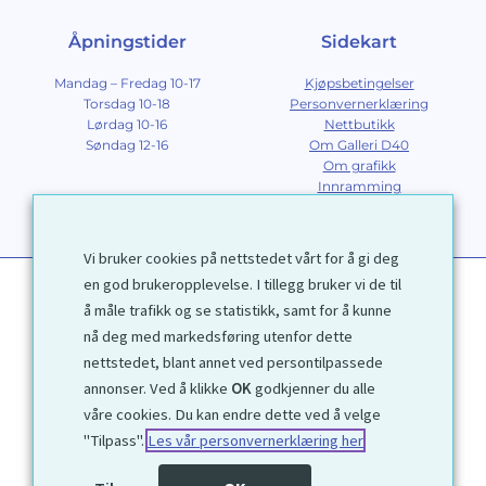
Åpningstider
Sidekart
Mandag – Fredag 10-17
Kjøpsbetingelser
Torsdag 10-18
Personvernerklæring
Lørdag 10-16
Nettbutikk
Søndag 12-16
Om Galleri D40
Om grafikk
Innramming
Kontakt
Vi bruker cookies på nettstedet vårt for å gi deg
en god brukeropplevelse. I tillegg bruker vi de til
å måle trafikk og se statistikk, samt for å kunne
nå deg med markedsføring utenfor dette
nettstedet, blant annet ved persontilpassede
annonser. Ved å klikke
OK
godkjenner du alle
1972 © Galleri D40 AS
våre cookies. Du kan endre dette ved å velge
"Tilpass".
Les vår personvernerklæring her
Utviklet av
Kjetil Moen Nettservice AS