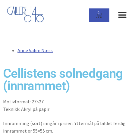
0
Anne Valen Næss
Cellistens solnedgang
(innrammet)
Motivformat: 27×27
Teknikk: Akryl på papir
Innramming (sort) inngår i prisen. Yttermål på bildet ferdig
innrammet er 55×55 cm.