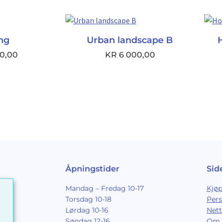
ing
Urban landscape B
0,00
KR
6 000,00
Åpningstider
Sid
Mandag – Fredag 10-17
Kjøp
Torsdag 10-18
Per
Lørdag 10-16
Nett
Søndag 12-16
Om 