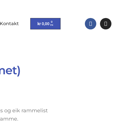
0
Kontakt
kr
0,00
met)
s og eik rammelist
 ramme.