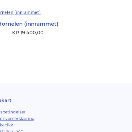
Hornelen (innrammet)
KR
19 400,00
ekart
sbetingelser
sonvernerklæring
butikk
Galleri D40