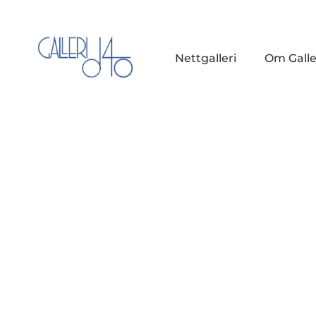
Nettgalleri
Om Galle