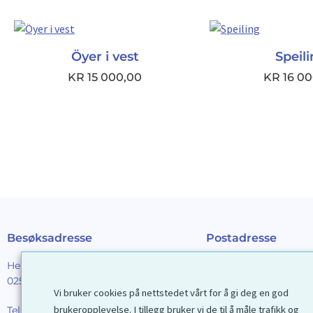
Öyer i vest
Speil
KR
15 000,00
KR
16 00
Besøksadresse
Postadresse
Henrik Ibsens gt. 90
Galleri D40 AS
0255 Oslo
Postboks 2376 Solli
Vi bruker cookies på nettstedet vårt for å gi deg en god
0201 Oslo
brukeropplevelse. I tillegg bruker vi de til å måle trafikk og
Tel:
22 44 85 86